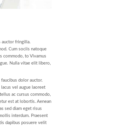
auctor fringilla.
smod. Cum sociis natoque
rsus commodo, to Vivamus
gue. Nulla vitae elit libero,
 faucibus dolor auctor.
s lacus vel augue laoreet
 tellus ac cursus commodo,
tur est at lobortis. Aenean
as sed diam eget risus
mollis interdum. Praesent
is dapibus posuere velit