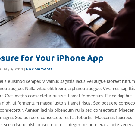
sure for Your iPhone App
nuary 4, 2018
|
No Comments
felis euismod semper. Vivamus sagittis lacus vel augue laoreet rutrum
haretra augue. Nulla vitae elit libero, a pharetra augue. Vivamus sagitti
or. Cras mattis consectetur purus sit amet fermentum. Fusce dapibus,
nibh, ut fermentum massa justo sit amet risus. Sed posuere consecte
 consectetur. Aenean lacinia bibendum nulla sed consectetur. Maecen
n magna. Sed posuere consectetur est at lobortis. Maecenas faucibus 
scelerisque nisl consectetur et. Integer posuere erat a ante venenat