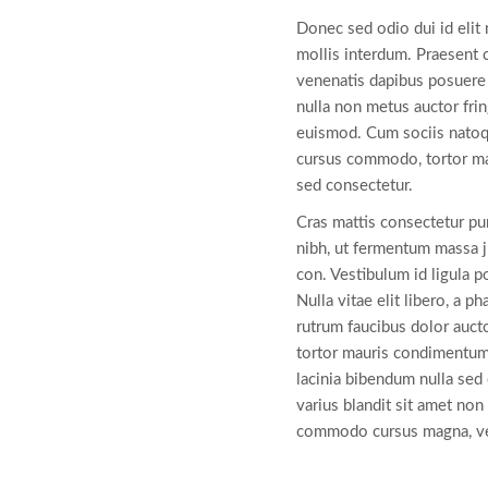
Donec sed odio dui id elit
mollis interdum. Praesent 
venenatis dapibus posuere v
nulla non metus auctor fri
euismod. Cum sociis natoqu
cursus commodo, tortor ma
sed consectetur.
Cras mattis consectetur p
nibh, ut fermentum massa j
con. Vestibulum id ligula p
Nulla vitae elit libero, a p
rutrum faucibus dolor auct
tortor mauris condimentum 
lacinia bibendum nulla sed
varius blandit sit amet no
commodo cursus magna, vel 