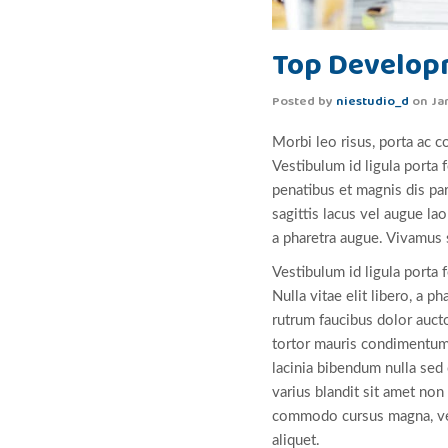
Top Develop
Posted by
niestudio_d
on
Ja
Morbi leo risus, porta ac c
Vestibulum id ligula port
penatibus et magnis dis pa
sagittis lacus vel augue lao
a pharetra augue. Vivamus s
Vestibulum id ligula porta 
Nulla vitae elit libero, a p
rutrum faucibus dolor auct
tortor mauris condimentum 
lacinia bibendum nulla sed
varius blandit sit amet no
commodo cursus magna, vel 
aliquet.