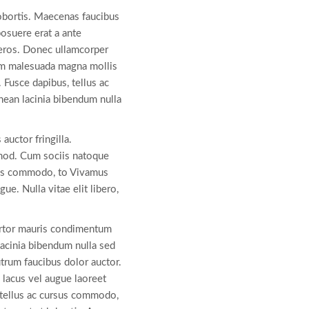
lobortis. Maecenas faucibus
osuere erat a ante
t eros. Donec ullamcorper
sem malesuada magna mollis
 Fusce dapibus, tellus ac
ean lacinia bibendum nulla
auctor fringilla.
smod. Cum sociis natoque
rsus commodo, to Vivamus
gue. Nulla vitae elit libero,
ortor mauris condimentum
lacinia bibendum nulla sed
utrum faucibus dolor auctor.
s lacus vel augue laoreet
 tellus ac cursus commodo,