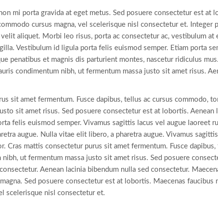
 non mi porta gravida at eget metus. Sed posuere consectetur est at 
commodo cursus magna, vel scelerisque nisl consectetur et. Integer p
elit aliquet. Morbi leo risus, porta ac consectetur ac, vestibulum a
ngilla. Vestibulum id ligula porta felis euismod semper. Etiam porta 
e penatibus et magnis dis parturient montes, nascetur ridiculus mus.
uris condimentum nibh, ut fermentum massa justo sit amet risus. Aen
urus sit amet fermentum. Fusce dapibus, tellus ac cursus commodo, t
usto sit amet risus. Sed posuere consectetur est at lobortis. Aenean 
orta felis euismod semper. Vivamus sagittis lacus vel augue laoreet r
haretra augue. Nulla vitae elit libero, a pharetra augue. Vivamus sagitti
or. Cras mattis consectetur purus sit amet fermentum. Fusce dapibus,
nibh, ut fermentum massa justo sit amet risus. Sed posuere consecte
 consectetur. Aenean lacinia bibendum nulla sed consectetur. Maecen
n magna. Sed posuere consectetur est at lobortis. Maecenas faucibus 
scelerisque nisl consectetur et.