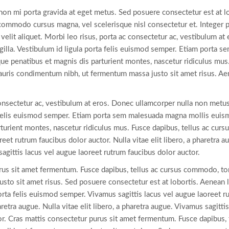
 non mi porta gravida at eget metus. Sed posuere consectetur est at 
commodo cursus magna, vel scelerisque nisl consectetur et. Integer p
elit aliquet. Morbi leo risus, porta ac consectetur ac, vestibulum a
ngilla. Vestibulum id ligula porta felis euismod semper. Etiam porta 
e penatibus et magnis dis parturient montes, nascetur ridiculus mus.
uris condimentum nibh, ut fermentum massa justo sit amet risus. Aen
onsectetur ac, vestibulum at eros. Donec ullamcorper nulla non metus 
a felis euismod semper. Etiam porta sem malesuada magna mollis eui
rturient montes, nascetur ridiculus mus. Fusce dapibus, tellus ac cu
reet rutrum faucibus dolor auctor. Nulla vitae elit libero, a pharetra au
agittis lacus vel augue laoreet rutrum faucibus dolor auctor.
urus sit amet fermentum. Fusce dapibus, tellus ac cursus commodo, t
usto sit amet risus. Sed posuere consectetur est at lobortis. Aenean 
orta felis euismod semper. Vivamus sagittis lacus vel augue laoreet r
haretra augue. Nulla vitae elit libero, a pharetra augue. Vivamus sagitti
or. Cras mattis consectetur purus sit amet fermentum. Fusce dapibus,