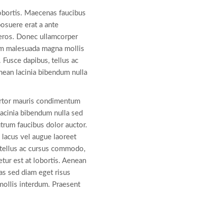
lobortis. Maecenas faucibus
osuere erat a ante
t eros. Donec ullamcorper
sem malesuada magna mollis
 Fusce dapibus, tellus ac
ean lacinia bibendum nulla
ortor mauris condimentum
lacinia bibendum nulla sed
utrum faucibus dolor auctor.
s lacus vel augue laoreet
 tellus ac cursus commodo,
tur est at lobortis. Aenean
as sed diam eget risus
mollis interdum. Praesent