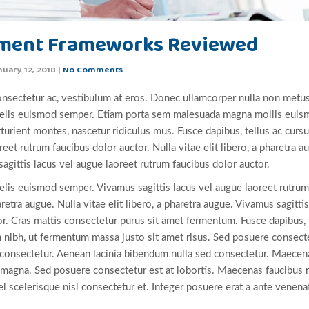
ment Frameworks Reviewed
nuary 12, 2018
|
No Comments
onsectetur ac, vestibulum at eros. Donec ullamcorper nulla non metus 
a felis euismod semper. Etiam porta sem malesuada magna mollis eui
rturient montes, nascetur ridiculus mus. Fusce dapibus, tellus ac cu
reet rutrum faucibus dolor auctor. Nulla vitae elit libero, a pharetra au
agittis lacus vel augue laoreet rutrum faucibus dolor auctor.
felis euismod semper. Vivamus sagittis lacus vel augue laoreet rutrum
haretra augue. Nulla vitae elit libero, a pharetra augue. Vivamus sagitti
or. Cras mattis consectetur purus sit amet fermentum. Fusce dapibus,
nibh, ut fermentum massa justo sit amet risus. Sed posuere consecte
 consectetur. Aenean lacinia bibendum nulla sed consectetur. Maecen
n magna. Sed posuere consectetur est at lobortis. Maecenas faucibus 
scelerisque nisl consectetur et. Integer posuere erat a ante venenat